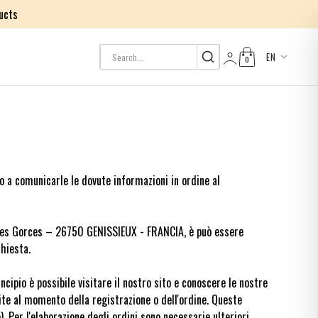
ucts
EN
0
Log in
 a comunicarle le dovute informazioni in ordine al
 des Gorces – 26750 GENISSIEUX - FRANCIA, è può essere
chiesta.
cipio è possibile visitare il nostro sito e conoscere le nostre
nite al momento della registrazione o dell'ordine. Queste
). Per l'elaborazione degli ordini sono necessarie ulteriori