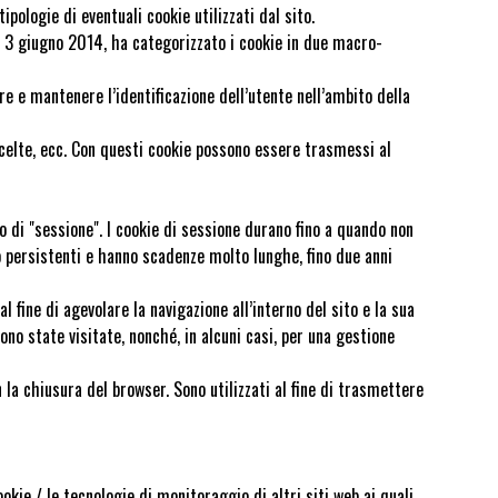
ologie di eventuali cookie utilizzati dal sito.
l 3 giugno 2014, ha categorizzato i cookie in due macro-
re e mantenere l’identificazione dell’utente nell’ambito della
i, scelte, ecc. Con questi cookie possono essere trasmessi al
o di "sessione". I cookie di sessione durano fino a quando non
o persistenti e hanno scadenze molto lunghe, fino due anni
 fine di agevolare la navigazione all’interno del sito e la sua
sono state visitate, nonché, in alcuni casi, per una gestione
la chiusura del browser. Sono utilizzati al fine di trasmettere
ookie / le tecnologie di monitoraggio di altri siti web ai quali