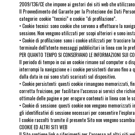
2009/136/CE che impone ai gestori dei siti web che utilizzano c
Il Provvedimento del Garante per la Protezione dei Dati Person
categorie: cookie “tecnici” e cookie “di profilazione”.
• Cookie tecnici: sono cookie che servono a effettuare la naviga
sessione. Non vengono utilizzati per scopi ulteriori e sono inst
• Cookie di profilazione: sono i cookie utilizzati per tracciare 
terminale dell’utente messaggi pubblicitari in linea con le pre
PER QUANTO TEMPO SI CONSERVANO LE INFORMAZIONI SUI CO
Il periodo di tempo in cui un cookie rimane sul computer o disp
interrompi la navigazione e i cookie persistenti durano fino a
dalla data in cui sono stati scaricati sul dispositivo.
• Cookie persistenti: questi cookie rimangono memorizzati, fino 
corretta fruizione, per facilitare l’accesso ai servizi che richi
ottimale delle pagine e per erogare contenuti in linea con le s
• Cookie di sessione: questi cookie non vengono memorizzati in
gli identificativi di sessione necessari per consentire l’esplora
I cookie raccolti tramite il presente Sito non vengono scambiati
COOKIE ED ALTRI SITI WEB
Il Sito contiene link o riferimenti per l’accesso ad altri siti w