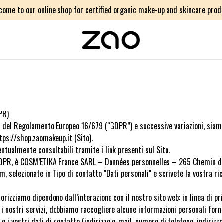
come to our online shop for certified organic make-up and skincare prod
PR)
a del Regolamento Europeo 16/679 (“GDPR”) e successive variazioni, siamo
ttps://shop.zaomakeup.it (Sito).
entualmente consultabili tramite i link presenti sul Sito.
del GDPR, è COSM’ETIKA France SARL – Données personnelles – 265 Chemin
 selezionate in Tipo di contatto "Dati personali" e scrivete la vostra ri
izziamo dipendono dall’interazione con il nostro sito web: in linea di prin
 i nostri servizi, dobbiamo raccogliere alcune informazioni personali for
 i vostri dati di contatto (indirizzo e-mail, numero di telefono, indirizzo