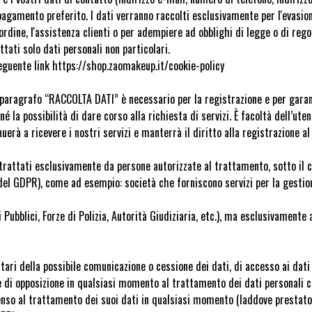
agamento preferito. I dati verranno raccolti esclusivamente per l'evasione 
ll'ordine, l'assistenza clienti o per adempiere ad obblighi di legge o di r
tati solo dati personali non particolari.
 seguente link https://shop.zaomakeup.it/cookie-policy
el paragrafo “RACCOLTA DATI” è necessario per la registrazione e per garan
 la possibilità di dare corso alla richiesta di servizi. È facoltà dell’uten
erà a ricevere i nostri servizi e manterrà il diritto alla registrazione al 
trattati esclusivamente da persone autorizzate al trattamento, sotto il co
 del GDPR), come ad esempio: società che forniscono servizi per la gestio
 Pubblici, Forze di Polizia, Autorità Giudiziaria, etc.), ma esclusivamente
tari della possibile comunicazione o cessione dei dati, di accesso ai dati 
i e di opposizione in qualsiasi momento al trattamento dei dati personali 
nsenso al trattamento dei suoi dati in qualsiasi momento (laddove prestato