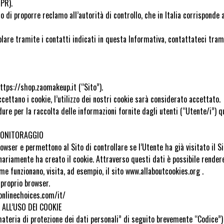
PR).
to di proporre reclamo all’autorità di controllo, che in Italia corrisponde a
olare tramite i contatti indicati in questa Informativa, contattateci tra
https://shop.zaomakeup.it (“Sito”).
ccettano i cookie, l’utilizzo dei nostri cookie sarà considerato accettato.
re per la raccolta delle informazioni fornite dagli utenti (“Utente/i”) qu
 MONITORAGGIO
wser e permettono al Sito di controllare se l’Utente ha già visitato il Si
inariamente ha creato il cookie. Attraverso questi dati è possibile rendere
me funzionano, visita, ad esempio, il sito www.allaboutcookies.org .
 proprio browser.
onlinechoices.com/it/
ALL’USO DEI COOKIE
n materia di protezione dei dati personali” di seguito brevemente “Codice”