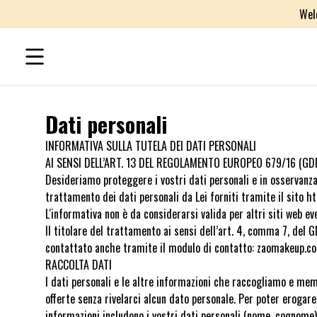
Wel
Dati personali
INFORMATIVA SULLA TUTELA DEI DATI PERSONALI
AI SENSI DELL’ART. 13 DEL REGOLAMENTO EUROPEO 679/16 (GD
Desideriamo proteggere i vostri dati personali e in osservanz
trattamento dei dati personali da Lei forniti tramite il sito h
L'informativa non è da considerarsi valida per altri siti web ev
Il titolare del trattamento ai sensi dell’art. 4, comma 7, 
contattato anche tramite il modulo di contatto: zaomakeup.com,
RACCOLTA DATI
I dati personali e le altre informazioni che raccogliamo e memor
offerte senza rivelarci alcun dato personale. Per poter erogare
informazioni includono i vostri dati personali (nome, cognome) e