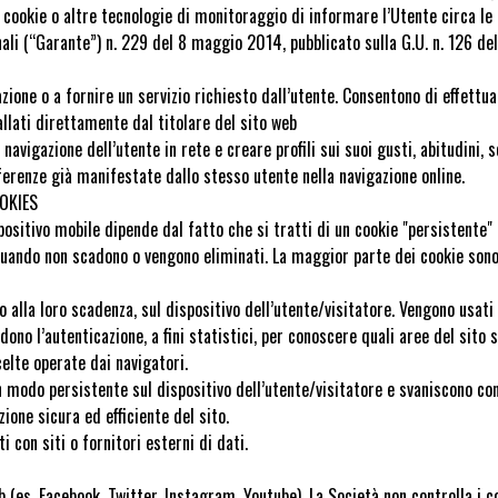
ookie o altre tecnologie di monitoraggio di informare l’Utente circa le tip
ali (“Garante”) n. 229 del 8 maggio 2014, pubblicato sulla G.U. n. 126 de
zione o a fornire un servizio richiesto dall’utente. Consentono di effettua
allati direttamente dal titolare del sito web
la navigazione dell’utente in rete e creare profili sui suoi gusti, abitudin
ferenze già manifestate dallo stesso utente nella navigazione online.
OKIES
ositivo mobile dipende dal fatto che si tratti di un cookie "persistente" 
 quando non scadono o vengono eliminati. La maggior parte dei cookie son
alla loro scadenza, sul dispositivo dell’utente/visitatore. Vengono usati al
edono l’autenticazione, a fini statistici, per conoscere quali aree del sito 
celte operate dai navigatori.
 modo persistente sul dispositivo dell’utente/visitatore e svaniscono con 
zione sicura ed efficiente del sito.
 con siti o fornitori esterni di dati.
eb (es. Facebook, Twitter, Instagram, Youtube). La Società non controlla i c